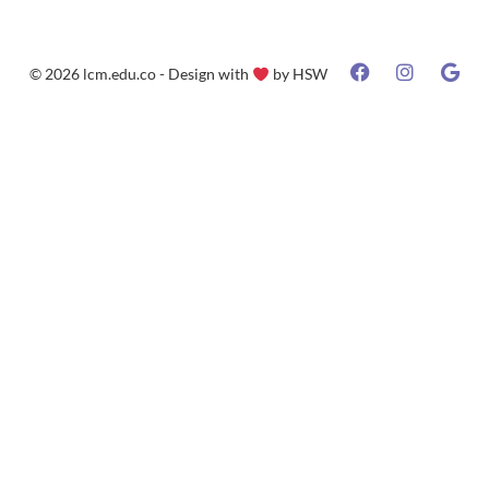
© 2026 lcm.edu.co - Design with
by
HSW